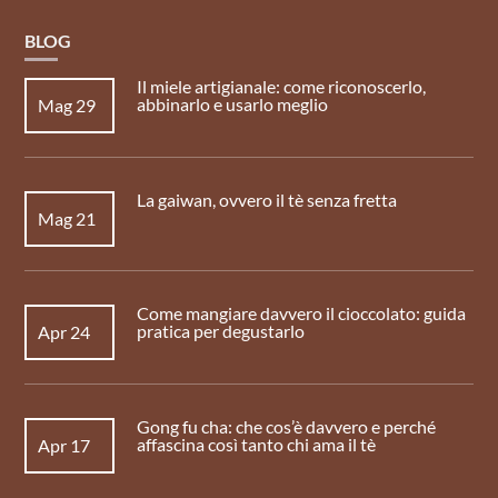
BLOG
Il miele artigianale: come riconoscerlo,
abbinarlo e usarlo meglio
Mag 29
La gaiwan, ovvero il tè senza fretta
Mag 21
Come mangiare davvero il cioccolato: guida
pratica per degustarlo
Apr 24
Gong fu cha: che cos’è davvero e perché
affascina così tanto chi ama il tè
Apr 17