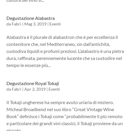
Degustazione Alabastra
da
Fabri
|
Mag 3, 2019
|
Eventi
Alabastra è il plurale di alabastron che è per eccellenza il
contenitore che, nel Mediterraneo, sin dall’antichità,
custodiva liquidi e profumi preziosi. L’alabastro è una pietra
dura, raffinata, perennemente lucente che sa custodire nel
tempo le essenze più...
Degustazione Royal Tokaji
da
Fabri
|
Apr 2, 2019
|
Eventi
Il Tokaji ungherese ha sempre avuto un’aria di mistero.
Micheal Broadbend nel suo libro “Great Vintage Wine
Book” definisce i Tokaji come “probabilmente il più remoto
e particolare dei grandi vini classici, il Tokaji proviene da un
piccolo...