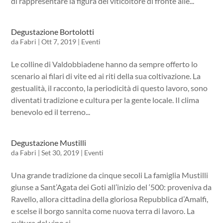
di rappresentare la figura del viticoltore di fronte alle...
Degustazione Bortolotti
da
Fabri
|
Ott 7, 2019
|
Eventi
Le colline di Valdobbiadene hanno da sempre offerto lo
scenario ai filari di vite ed ai riti della sua coltivazione. La
gestualità, il racconto, la periodicità di questo lavoro, sono
diventati tradizione e cultura per la gente locale. Il clima
benevolo ed il terreno...
Degustazione Mustilli
da
Fabri
|
Set 30, 2019
|
Eventi
Una grande tradizione da cinque secoli La famiglia Mustilli
giunse a Sant’Agata dei Goti all’inizio del ‘500: proveniva da
Ravello, allora cittadina della gloriosa Repubblica d’Amalfi,
e scelse il borgo sannita come nuova terra di lavoro. La
cultura del vino si...