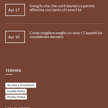
Gong fu cha: che cos’è davvero e perché
affascina così tanto chi ama il tè
Apr 17
Come scegliere meglio un vino: i 7 aspetti da
considerare davvero
Apr 10
TERMINI
Termini e Condizioni
Cookie Policy
Privacy Policy