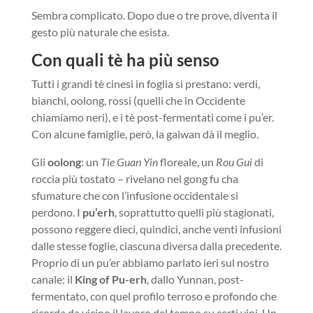
Sembra complicato. Dopo due o tre prove, diventa il
gesto più naturale che esista.
Con quali tè ha più senso
Tutti i grandi tè cinesi in foglia si prestano: verdi,
bianchi, oolong, rossi (quelli che in Occidente
chiamiamo neri), e i tè post-fermentati come i pu’er.
Con alcune famiglie, però, la gaiwan dà il meglio.
Gli
oolong
: un
Tie Guan Yin
floreale, un
Rou Gui
di
roccia più tostato – rivelano nel gong fu cha
sfumature che con l’infusione occidentale si
perdono. I
pu’erh
, soprattutto quelli più stagionati,
possono reggere dieci, quindici, anche venti infusioni
dalle stesse foglie, ciascuna diversa dalla precedente.
Proprio di un pu’er abbiamo parlato ieri sul nostro
canale: il
King of Pu-erh
, dallo Yunnan, post-
fermentato, con quel profilo terroso e profondo che
ricorda da vicino il lavoro del tempo su certi vini. Un