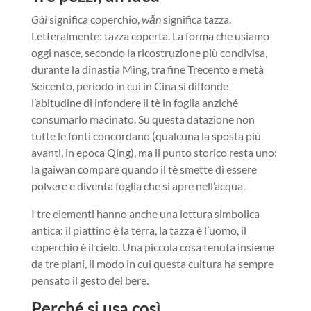
Gài
significa coperchio,
wǎn
significa tazza.
Letteralmente: tazza coperta. La forma che usiamo
oggi nasce, secondo la ricostruzione più condivisa,
durante la dinastia Ming, tra fine Trecento e metà
Seicento, periodo in cui in Cina si diffonde
l’abitudine di infondere il tè in foglia anziché
consumarlo macinato. Su questa datazione non
tutte le fonti concordano (qualcuna la sposta più
avanti, in epoca Qing), ma il punto storico resta uno:
la gaiwan compare quando il tè smette di essere
polvere e diventa foglia che si apre nell’acqua.
I tre elementi hanno anche una lettura simbolica
antica: il piattino è la terra, la tazza è l’uomo, il
coperchio è il cielo. Una piccola cosa tenuta insieme
da tre piani, il modo in cui questa cultura ha sempre
pensato il gesto del bere.
Perché si usa così