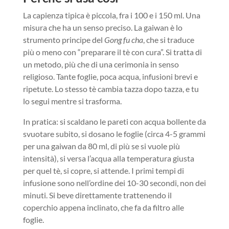
La capienza tipica è piccola, fra i 100 e i 150 ml. Una
misura che ha un senso preciso. La gaiwan è lo
strumento principe del
Gong fu cha
, che si traduce
più o meno con “preparare il tè con cura”. Si tratta di
un metodo, più che di una cerimonia in senso
religioso. Tante foglie, poca acqua, infusioni brevi e
ripetute. Lo stesso tè cambia tazza dopo tazza, e tu
lo segui mentre si trasforma.
In pratica: si scaldano le pareti con acqua bollente da
svuotare subito, si dosano le foglie (circa 4-5 grammi
per una gaiwan da 80 ml, di più se si vuole più
intensità), si versa l’acqua alla temperatura giusta
per quel tè, si copre, si attende. I primi tempi di
infusione sono nell’ordine dei 10-30 secondi, non dei
minuti. Si beve direttamente trattenendo il
coperchio appena inclinato, che fa da filtro alle
foglie.