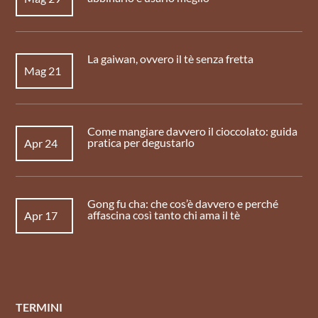
La gaiwan, ovvero il tè senza fretta
Mag 21
Come mangiare davvero il cioccolato: guida
pratica per degustarlo
Apr 24
Gong fu cha: che cos’è davvero e perché
affascina così tanto chi ama il tè
Apr 17
TERMINI