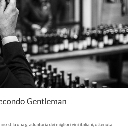
 secondo Gentleman
no stila una graduatoria dei migliori vini italiani, ottenuta