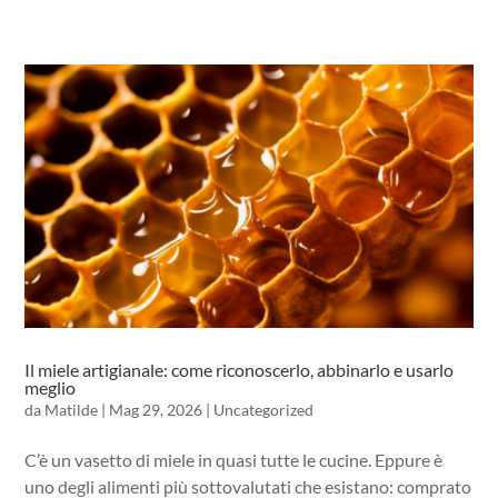
Il miele artigianale: come riconoscerlo, abbinarlo e usarlo
meglio
da
Matilde
|
Mag 29, 2026
|
Uncategorized
C’è un vasetto di miele in quasi tutte le cucine. Eppure è
uno degli alimenti più sottovalutati che esistano: comprato