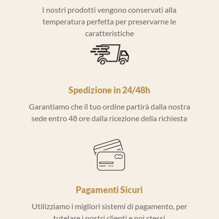
I nostri prodotti vengono conservati alla
temperatura perfetta per preservarne le
caratteristiche
Spedizione in 24/48h
Garantiamo che il tuo ordine partirà dalla nostra
sede entro 48 ore dalla ricezione della richiesta
Pagamenti Sicuri
Utilizziamo i migliori sistemi di pagamento, per
tutelare i nostri clienti e noi stessi