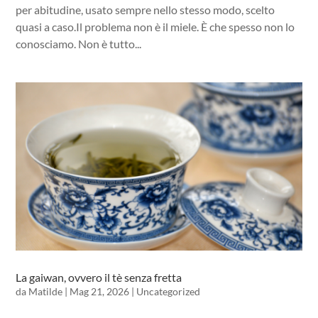
per abitudine, usato sempre nello stesso modo, scelto
quasi a caso.Il problema non è il miele. È che spesso non lo
conosciamo. Non è tutto...
La gaiwan, ovvero il tè senza fretta
da
Matilde
|
Mag 21, 2026
|
Uncategorized