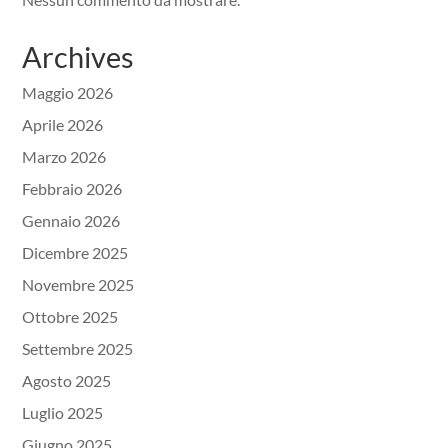
Archives
Maggio 2026
Aprile 2026
Marzo 2026
Febbraio 2026
Gennaio 2026
Dicembre 2025
Novembre 2025
Ottobre 2025
Settembre 2025
Agosto 2025
Luglio 2025
Giugno 2025