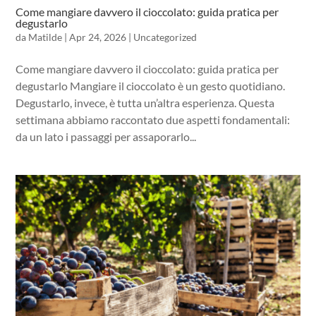
Come mangiare davvero il cioccolato: guida pratica per
degustarlo
da
Matilde
|
Apr 24, 2026
|
Uncategorized
Come mangiare davvero il cioccolato: guida pratica per
degustarlo Mangiare il cioccolato è un gesto quotidiano.
Degustarlo, invece, è tutta un’altra esperienza. Questa
settimana abbiamo raccontato due aspetti fondamentali:
da un lato i passaggi per assaporarlo...