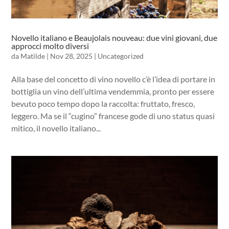
Novello italiano e Beaujolais nouveau: due vini giovani, due
approcci molto diversi
da
Matilde
|
Nov 28, 2025
|
Uncategorized
Alla base del concetto di vino novello c’è l’idea di portare in
bottiglia un vino dell’ultima vendemmia, pronto per essere
bevuto poco tempo dopo la raccolta: fruttato, fresco,
leggero. Ma se il “cugino” francese gode di uno status quasi
mitico, il novello italiano...