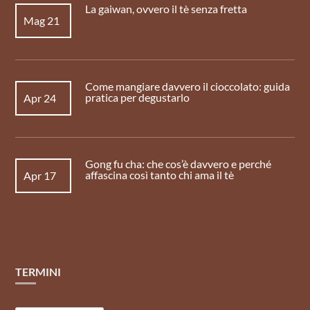
La gaiwan, ovvero il tè senza fretta
Mag 21
Come mangiare davvero il cioccolato: guida
pratica per degustarlo
Apr 24
Gong fu cha: che cos’è davvero e perché
affascina così tanto chi ama il tè
Apr 17
TERMINI