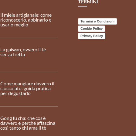
TERMINI
Il miele artigianale: come
riconoscerlo, abbinarlo e
Termini e Condizioni
usarlo meglio
Cookie Policy
Privacy Policy
La gaiwan, ovvero il tè
senza fretta
Come mangiare davvero il
cioccolato: guida pratica
per degustarlo
Gong fu cha: che cos’è
davvero e perché affascina
così tanto chi ama il tè