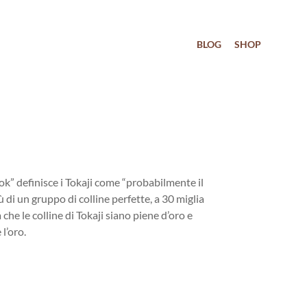
BLOG
SHOP
k” definisce i Tokaji come “probabilmente il
ù di un gruppo di colline perfette, a 30 miglia
che le colline di Tokaji siano piene d’oro
e
l’oro.