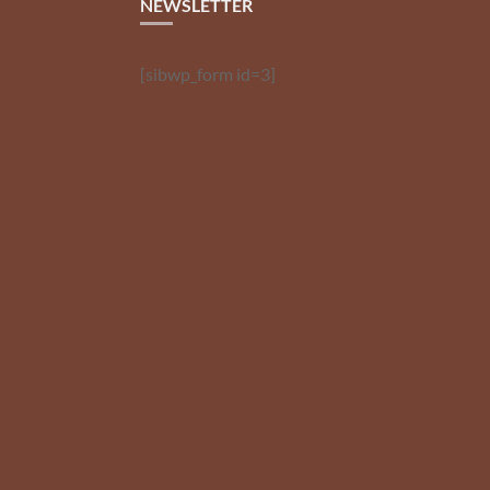
NEWSLETTER
[sibwp_form id=3]