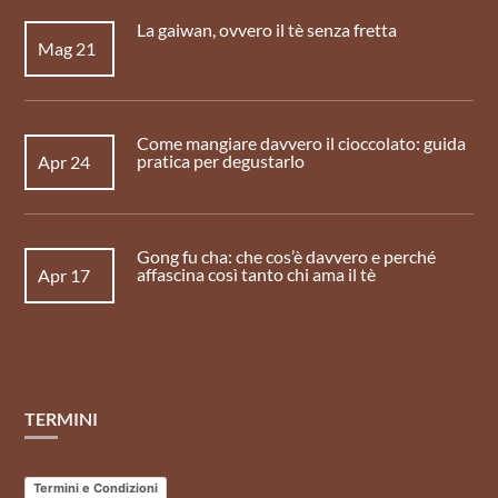
La gaiwan, ovvero il tè senza fretta
Mag 21
Come mangiare davvero il cioccolato: guida
pratica per degustarlo
Apr 24
Gong fu cha: che cos’è davvero e perché
affascina così tanto chi ama il tè
Apr 17
TERMINI
Termini e Condizioni