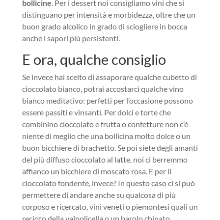
bollicine
. Per i dessert noi consigliamo vini che si
distinguano per intensità e morbidezza, oltre che un
buon grado alcolico in grado di sciogliere in bocca
anche i sapori più persistenti.
E ora, qualche consiglio
Se invece hai scelto di assaporare qualche cubetto di
cioccolato bianco, potrai accostarci qualche vino
bianco meditativo: perfetti per l’occasione possono
essere passiti e vinsanti. Per dolci e torte che
combinino cioccolato e frutta o confetture non c’è
niente di meglio che una bollicina molto dolce o un
buon bicchiere di brachetto. Se poi siete degli amanti
del più diffuso cioccolato al latte, noi ci berremmo
affianco un bicchiere di moscato rosa. E per il
cioccolato fondente, invece? In questo caso ci si può
permettere di andare anche su qualcosa di più
corposo e ricercato, vini veneti o piemontesi quali un
recioto della valpolicella o un barolo chinato.