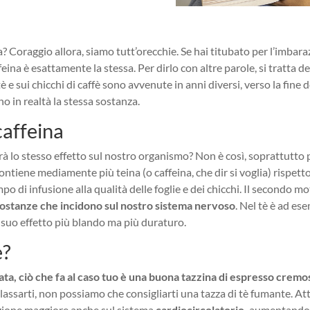
na? Coraggio allora, siamo tutt’orecchie. Se hai titubato per l’imba
eina è esattamente la stessa. Per dirlo con altre parole, si tratta 
tè e sui chicchi di caffè sono avvenute in anni diversi, verso la fine d
o in realtà la stessa sostanza.
caffeina
vrà lo stesso effetto sul nostro organismo? Non è così, soprattutto 
ontiene mediamente più teina (o caffeina, che dir si voglia) rispett
o di infusione alla qualità delle foglie e dei chicchi. Il secondo mot
ostanze che incidono sul nostro sistema nervoso
. Nel tè è ad e
il suo effetto più blando ma più duraturo.
e?
ata, ciò che fa al caso tuo è una buona tazzina di espresso cremo
ilassarti, non possiamo che consigliarti una tazza di tè fumante. A
azione maggiore anche sul sistema
cardiocircolatorio,
aumentando p