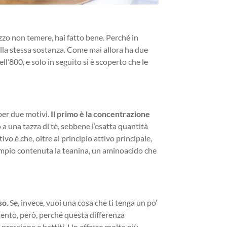
razzo non temere, hai fatto bene. Perché in
della stessa sostanza. Come mai allora ha due
ell’800, e solo in seguito si è scoperto che le
per due motivi.
Il primo è la concentrazione
o a una tazza di tè, sebbene l’esatta quantità
ivo è che, oltre al principio attivo principale,
sempio contenuta la teanina, un aminoacido che
so
. Se, invece, vuoi una cosa che ti tenga un po’
ttento, però, perché questa differenza
ressione e battiti. Un effetto molto più