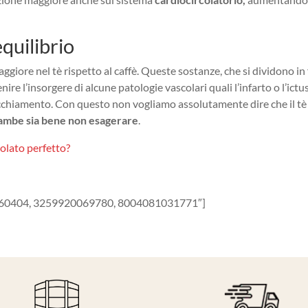
quilibrio
maggiore nel tè rispetto al caffè. Queste sostanze, che si dividono in
re l’insorgere di alcune patologie vascolari quali l’infarto o l’ict
nvecchiamento. Con questo non vogliamo assolutamente dire che il tè
ambe sia bene non esagerare
.
colato perfetto?
060404, 3259920069780, 8004081031771″]