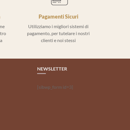
h
Pagamenti Sicuri
ine
Utilizziamo i migliori sistemi di
ntro
pagamento, per tutelare i nostri
la
clienti e noi stessi
NEWSLETTER
[sibwp_form id=3]