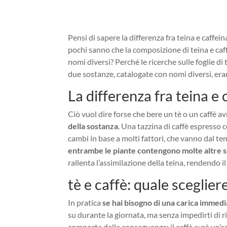
Pensi di sapere la differenza fra teina e caffei
pochi sanno che la composizione di teina e caff
nomi diversi? Perché le ricerche sulle foglie di 
due sostanze, catalogate con nomi diversi, eran
La differenza fra teina e 
Ciò vuol dire forse che bere un tè o un caffè a
della sostanza
. Una tazzina di caffè espresso c
cambi in base a molti fattori, che vanno dal temp
entrambe le piante contengono molte altre s
rallenta l’assimilazione della teina, rendendo 
tè e caffè: quale sceglier
In pratica
se hai bisogno di una carica immedi
su durante la giornata, ma senza impedirti di r
comporta delle conseguenze: il caffè avrà un’