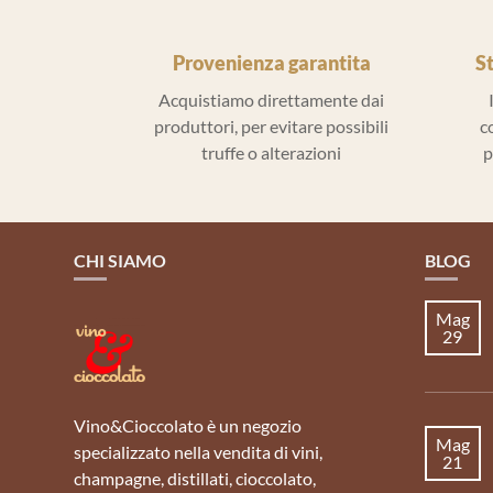
Provenienza garantita
S
Acquistiamo direttamente dai
produttori, per evitare possibili
c
truffe o alterazioni
p
CHI SIAMO
BLOG
Mag
29
Vino&Cioccolato è un negozio
Mag
specializzato nella vendita di vini,
21
champagne, distillati, cioccolato,