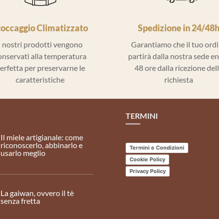
toccaggio Climatizzato
Spedizione in 24/48
I nostri prodotti vengono
Garantiamo che il tuo ord
onservati alla temperatura
partirà dalla nostra sede e
erfetta per preservarne le
48 ore dalla ricezione del
caratteristiche
richiesta
TERMINI
Il miele artigianale: come
riconoscerlo, abbinarlo e
Termini e Condizioni
usarlo meglio
Cookie Policy
Privacy Policy
La gaiwan, ovvero il tè
senza fretta