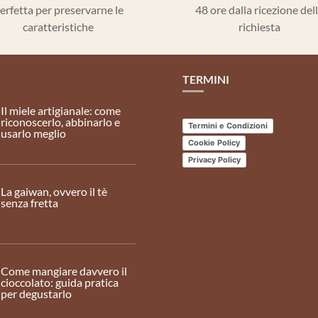
erfetta per preservarne le
48 ore dalla ricezione del
caratteristiche
richiesta
TERMINI
Il miele artigianale: come
riconoscerlo, abbinarlo e
Termini e Condizioni
usarlo meglio
Cookie Policy
Privacy Policy
La gaiwan, ovvero il tè
senza fretta
Come mangiare davvero il
cioccolato: guida pratica
per degustarlo