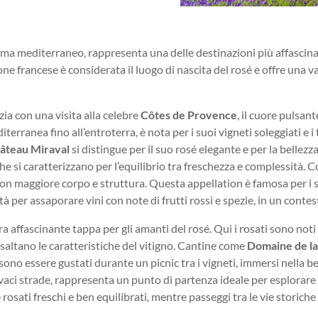
 clima mediterraneo, rappresenta una delle destinazioni più affascinan
ione francese è considerata il luogo di nascita del rosé e offre un
izia con una visita alla celebre
Côtes de Provence
, il cuore pulsan
terranea fino all’entroterra, è nota per i suoi vigneti soleggiati e i
âteau Miraval
si distingue per il suo rosé elegante e per la bellezz
che si caratterizzano per l’equilibrio tra freschezza e complessità. 
on maggiore corpo e struttura. Questa appellation è famosa per i suo
per assaporare vini con note di frutti rossi e spezie, in un contes
ra affascinante tappa per gli amanti del rosé. Qui i rosati sono noti 
 esaltano le caratteristiche del vitigno. Cantine come
Domaine de la
ono essere gustati durante un picnic tra i vigneti, immersi nella b
 vivaci strade, rappresenta un punto di partenza ideale per esplorare 
osati freschi e ben equilibrati, mentre passeggi tra le vie storiche 