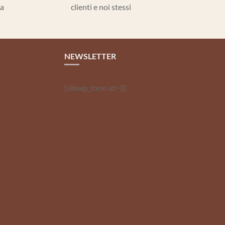
la
clienti e noi stessi
NEWSLETTER
[sibwp_form id=3]