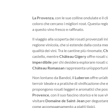
La Provenza
, con le sue colline ondulate e il
coloro che cercano i migliori rosé. Questa reg
a questo vino fresco e raffinato.
Il viaggio alla scoperta dei rosati provenzali in
regione vinicola, che si estende dalla costa medi
qualità dei vini. Tra le cantine più rinomate,
Ch
castello, mentre
Château Gigery
offre rosati 
imperdibile
per chi desidera esplorare rosati c
Château Romassan
rappresenta un’opportunità 
Non lontano da Bandol, il
Luberon
offre un’alt
terroir ideale e a pratiche di vinificazione che
propongono rosati leggeri e aromatici che poss
Provence
, con il suo fascino storico e le sue
visitare
Domaine de Saint-Jean
per degustare r
come accompagnamento a piatti tipici.