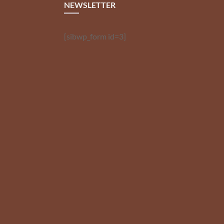
NEWSLETTER
[sibwp_form id=3]