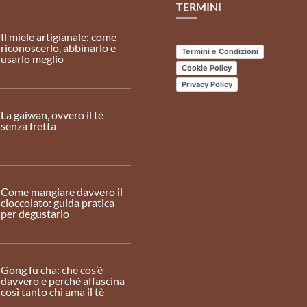
TERMINI
Il miele artigianale: come
riconoscerlo, abbinarlo e
Termini e Condizioni
usarlo meglio
Cookie Policy
Privacy Policy
La gaiwan, ovvero il tè
senza fretta
Come mangiare davvero il
cioccolato: guida pratica
per degustarlo
Gong fu cha: che cos’è
davvero e perché affascina
così tanto chi ama il tè