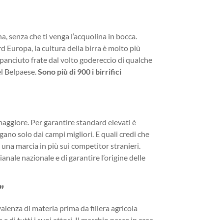
a, senza che ti venga l’acquolina in bocca.
ord Europa, la cultura della birra è molto più
panciuto frate dal volto godereccio di qualche
el Belpaese.
Sono più di 900 i birrifici
maggiore. Per garantire standard elevati è
ngano solo dai campi migliori. E quali credi che
se una marcia in più sui competitor stranieri.
gianale nazionale e di garantire l’origine delle
”
valenza di materia prima da filiera agricola
e di tutti i suoi attori. Il marchio nasce in casa