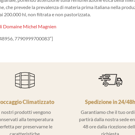
ne, che prevede la prevalenza di materia prima italiana nella produzio
i 200.000 hl, non filtrata e non pastorizzata.
di Domaine Michel Magnien
48956, 7790999700083″]
toccaggio Climatizzato
Spedizione in 24/48
I nostri prodotti vengono
Garantiamo che il tuo ord
onservati alla temperatura
partirà dalla nostra sede e
erfetta per preservarne le
48 ore dalla ricezione del
caratteristiche
richiesta