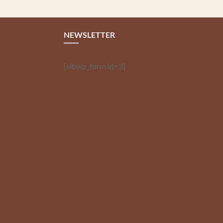
NEWSLETTER
[sibwp_form id=3]