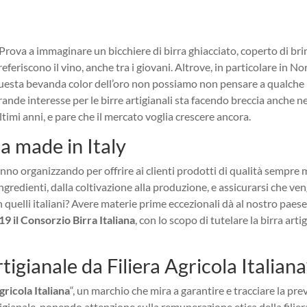
rova a immaginare un bicchiere di birra ghiacciato, coperto di brin
preferiscono il vino, anche tra i giovani. Altrove, in particolare in N
 questa bevanda color dell’oro non possiamo non pensare a qualche 
grande interesse per le birre artigianali sta facendo breccia anche n
ltimi anni, e pare che il mercato voglia crescere ancora.
ta made in Italy
anno organizzando per offrire ai clienti prodotti di qualità sempre 
ingredienti, dalla coltivazione alla produzione, e assicurarsi che ve
se non quelli italiani? Avere materie prime eccezionali dà al nostro pae
9 il Consorzio Birra Italiana
, con lo scopo di tutelare la birra arti
igianale da Filiera Agricola Italiana
gricola Italiana
“, un marchio che mira a garantire e tracciare la pre
tigianale, ponendo attenzione sulla remunerazione etica della filiera 