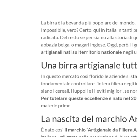
La birra è la bevanda più popolare del mondo. P
Impossibile, vero? Certo, qui in Italia in tanti 
radicata. Del resto se pensiamo alla storia di
abbazia belga, o magari inglese. Oggi, però, il 
artigianali nati sul territorio nazionale
negli u
Una birra artigianale tut
In questo mercato così florido le aziende si st
fondamentale controllare l’intera filiera degli 
siano i cereali, i luppoli e i lieviti migliori, 
Per tutelare queste eccellenze è nato nel 201
materie prime.
La nascita del marchio Art
È nato così
il marchio “Artigianale da Filiera A
italiana, utilizzata nella produzione di birra ar