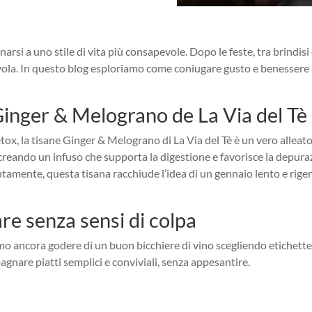
narsi a uno stile di vita più consapevole. Dopo le feste, tra brindisi
avola. In questo blog esploriamo come coniugare gusto e benessere a
inger & Melograno de La Via del Tè
etox, la tisane Ginger & Melograno di La Via del Tè è un vero alleato
 creando un infuso che supporta la digestione e favorisce la depur
ntamente, questa tisana racchiude l’idea di un gennaio lento e rige
are senza sensi di colpa
mo ancora godere di un buon bicchiere di vino scegliendo etichette 
agnare piatti semplici e conviviali, senza appesantire.