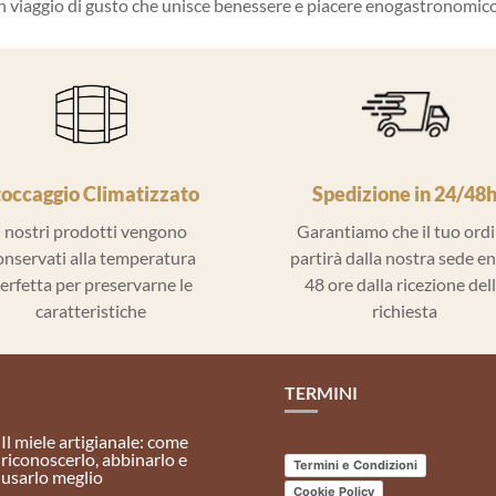
 viaggio di gusto che unisce benessere e piacere enogastronomico, 
toccaggio Climatizzato
Spedizione in 24/48
I nostri prodotti vengono
Garantiamo che il tuo ord
onservati alla temperatura
partirà dalla nostra sede e
erfetta per preservarne le
48 ore dalla ricezione del
caratteristiche
richiesta
TERMINI
Il miele artigianale: come
riconoscerlo, abbinarlo e
Termini e Condizioni
usarlo meglio
Cookie Policy