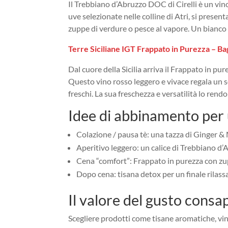
Il Trebbiano d’Abruzzo DOC di Cirelli è un vino 
uve selezionate nelle colline di Atri, si prese
zuppe di verdure o pesce al vapore. Un bianco 
Terre Siciliane IGT Frappato in Purezza – Bag
Dal cuore della Sicilia arriva il Frappato in pu
Questo vino rosso leggero e vivace regala un 
freschi. La sua freschezza e versatilità lo ren
Idee di abbinamento per 
Colazione / pausa tè: una tazza di Ginger & 
Aperitivo leggero: un calice di Trebbiano d’
Cena “comfort”: Frappato in purezza con zuppe
Dopo cena: tisana detox per un finale rilass
Il valore del gusto consa
Scegliere prodotti come tisane aromatiche, vini