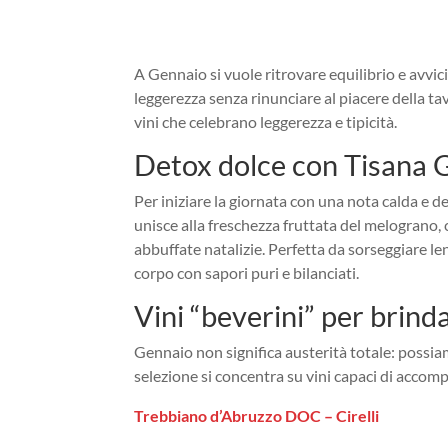
A Gennaio si vuole ritrovare equilibrio e avvici
leggerezza senza rinunciare al piacere della t
vini che celebrano leggerezza e tipicità.
Detox dolce con Tisana G
Per iniziare la giornata con una nota calda e d
unisce alla freschezza fruttata del melograno,
abbuffate natalizie. Perfetta da sorseggiare le
corpo con sapori puri e bilanciati.
Vini “beverini” per brind
Gennaio non significa austerità totale: possia
selezione si concentra su vini capaci di accomp
Trebbiano d’Abruzzo DOC – Cirelli