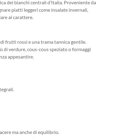
ca dei bianchi centrali d’Italia.⁣ Proveniente da
nare piatti leggeri come insalate invernali,
are al carattere.
di frutti rossi e una trama tannica gentile.
gù di verdure, cous-cous speziato o formaggi
enza appesantire.
egrali.
iacere ma anche di equilibrio.