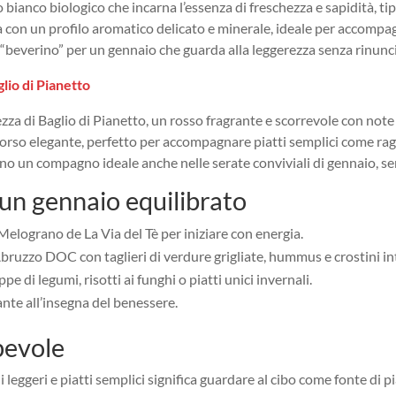
bianco biologico che incarna l’essenza di freschezza e sapidità, tipi
nta con un profilo aromatico delicato e minerale, ideale per accompag
“beverino” per un gennaio che guarda alla leggerezza senza rinunci
lio di Pianetto
rezza di Baglio di Pianetto, un rosso fragrante e scorrevole con note 
sorso elegante, perfetto per accompagnare piatti semplici come ra
dono un compagno ideale anche nelle serate conviviali di gennaio, s
un gennaio equilibrato
Melograno de La Via del Tè per iniziare con energia.
Abruzzo DOC con taglieri di verdure grigliate, hummus e crostini int
 di legumi, risotti ai funghi o piatti unici invernali.
ante all’insegna del benessere.
pevole
 leggeri e piatti semplici significa guardare al cibo come fonte di p