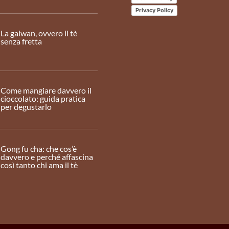
Privacy Policy
La gaiwan, ovvero il tè
senza fretta
Come mangiare davvero il
cioccolato: guida pratica
per degustarlo
Gong fu cha: che cos’è
davvero e perché affascina
così tanto chi ama il tè