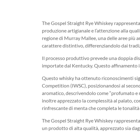
The Gospel Straight Rye Whiskey rappresenta u
produzione artigianale e l’attenzione alla qual
regione di Murray Mallee, una delle aree più ar
carattere distintivo, differenziandolo dai trad
Il processo produttivo prevede una doppia dis
importate dal Kentucky. Questo affinamento i
Questo whisky ha ottenuto riconoscimenti signi
Competition (IWSC), posizionandosi al secondo 
aromatico, descrivendolo come “profumato e me
inoltre apprezzato la complessità al palato, co
rinfrescante di menta che completa le tonalità 
The Gospel Straight Rye Whiskey rappresenta u
un prodotto di alta qualità, apprezzato sia dagl