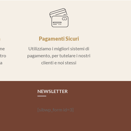
h
Pagamenti Sicuri
ine
Utilizziamo i migliori sistemi di
ntro
pagamento, per tutelare i nostri
la
clienti e noi stessi
NEWSLETTER
[sibwp_form id=3]