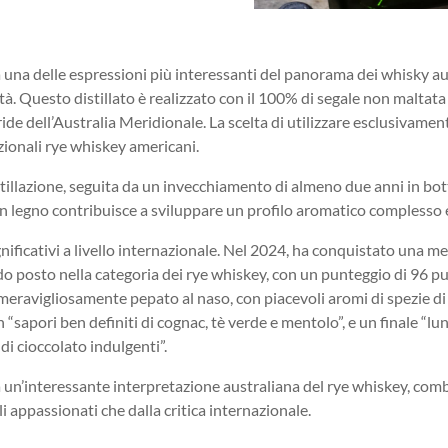
na delle espressioni più interessanti del panorama dei whisky aus
ità. Questo distillato è realizzato con il 100% di segale non maltat
ide dell’Australia Meridionale. La scelta di utilizzare esclusivame
izionali rye whiskey americani.
tillazione, seguita da un invecchiamento di almeno due anni in bo
n legno contribuisce a sviluppare un profilo aromatico complesso
ficativi a livello internazionale. Nel 2024, ha conquistato una med
posto nella categoria dei rye whiskey, con un punteggio di 96 punti
ravigliosamente pepato al naso, con piacevoli aromi di spezie di s
n “sapori ben definiti di cognac, tè verde e mentolo”, e un finale “
di cioccolato indulgenti”.
n’interessante interpretazione australiana del rye whiskey, comb
i appassionati che dalla critica internazionale.