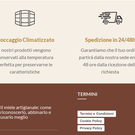
toccaggio Climatizzato
Spedizione in 24/48
I nostri prodotti vengono
Garantiamo che il tuo ord
onservati alla temperatura
partirà dalla nostra sede e
erfetta per preservarne le
48 ore dalla ricezione del
caratteristiche
richiesta
TERMINI
Il miele artigianale: come
riconoscerlo, abbinarlo e
Termini e Condizioni
usarlo meglio
Cookie Policy
Privacy Policy