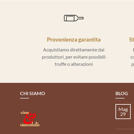
Provenienza garantita
S
Acquistiamo direttamente dai
produttori, per evitare possibili
c
truffe o alterazioni
p
CHI SIAMO
BLOG
Mag
29