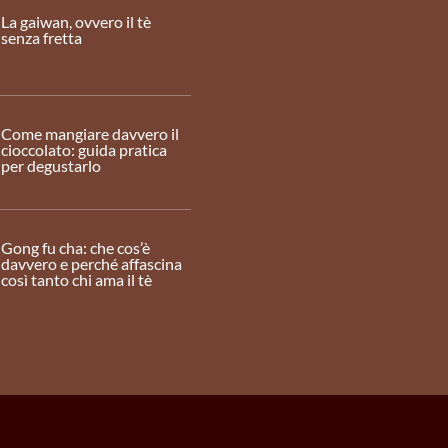
La gaiwan, ovvero il tè
senza fretta
Come mangiare davvero il
cioccolato: guida pratica
per degustarlo
Gong fu cha: che cos’è
davvero e perché affascina
così tanto chi ama il tè