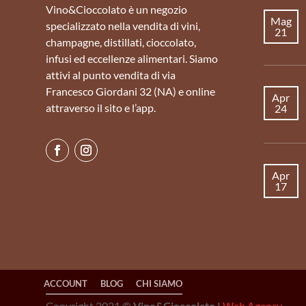
Vino&Cioccolato è un negozio
Mag
specializzato nella vendita di vini,
21
champagne, distillati, cioccolato,
infusi ed eccellenze alimentari. Siamo
attivi al punto vendita di via
Francesco Giordani 32 (NA) e online
Apr
attraverso il sito e l’app.
24
Apr
17
ACCOUNT
BLOG
CHI SIAMO
Copyright 2021 ©
Vino&Cioccolato |
Web Agency