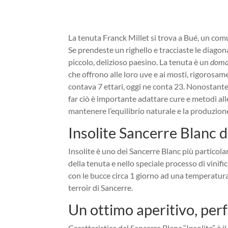
La tenuta Franck Millet si trova a Bué, un com
Se prendeste un righello e tracciaste le diagon
piccolo, delizioso paesino. La tenuta è un
doma
che offrono alle loro uve e ai mosti, rigorosam
contava 7 ettari, oggi ne conta 23. Nonostante l
far ciò è importante adattare cure e metodi a
mantenere l’equilibrio naturale e la produzione 
Insolite Sancerre Blanc d
Insolite è uno dei Sancerre Blanc più particola
della tenuta e nello speciale processo di vinific
con le bucce circa 1 giorno ad una temperatura d
terroir di Sancerre.
Un ottimo aperitivo, per
Caratteristica del Sancerre Blanc “Insolite” è i