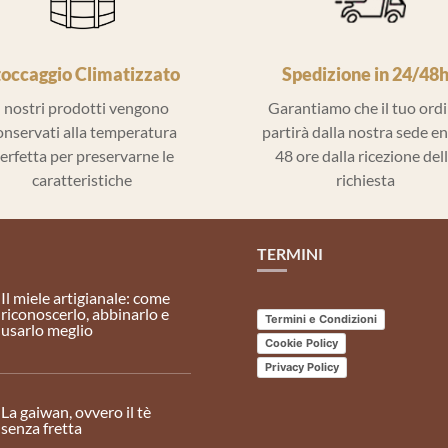
toccaggio Climatizzato
Spedizione in 24/48
I nostri prodotti vengono
Garantiamo che il tuo ord
onservati alla temperatura
partirà dalla nostra sede e
erfetta per preservarne le
48 ore dalla ricezione del
caratteristiche
richiesta
TERMINI
Il miele artigianale: come
riconoscerlo, abbinarlo e
Termini e Condizioni
usarlo meglio
Cookie Policy
Privacy Policy
La gaiwan, ovvero il tè
senza fretta