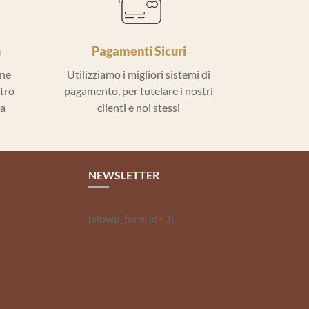
h
Pagamenti Sicuri
ine
Utilizziamo i migliori sistemi di
ntro
pagamento, per tutelare i nostri
la
clienti e noi stessi
NEWSLETTER
[sibwp_form id=3]