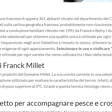
une francese di appena 361 abitanti situato nel dipartimento del Ch
ali sulla cartina geografica francese, probabilmente non riuscirest
ine
a conduzione familiare rilevato nel 1991 da Franck e Betty. I 
ente selezionati per ottenere una qualità unica e ottimale per ogni 
’espansione, negli anni l’obiettivo è rimasto lo stesso, ottenere la 
lle esigenze di ogni appezzamento.
Selezionare le uve e vinificar
ottimale per ogni varietà che viene coltivata tra i filari della tenut
i Franck Millet
ri prodotti dal Domaine Millet. La sua unicità consiste in una selezi
azione utilizzato per esaltare le caratteristiche del terroir. Infatti
i poco superiore ai 0°C. Grazie a questa tecnica l’enologo riesce a 
fetto per accompagnare pesce e cro
l colore oro pallido limpido e brillante. Al naso è intenso con un bo