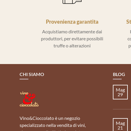
Provenienza garantita
S
Acquistiamo direttamente dai
produttori, per evitare possibili
c
truffe o alterazioni
p
CHI SIAMO
BLOG
Mag
29
Vino&Cioccolato è un negozio
Mag
specializzato nella vendita di vini,
21