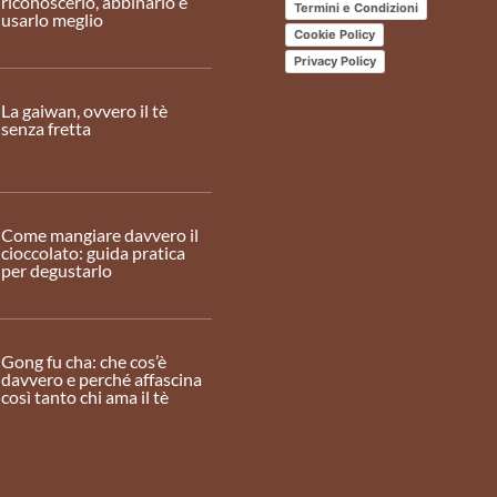
riconoscerlo, abbinarlo e
Termini e Condizioni
usarlo meglio
Cookie Policy
Privacy Policy
La gaiwan, ovvero il tè
senza fretta
Come mangiare davvero il
cioccolato: guida pratica
per degustarlo
Gong fu cha: che cos’è
davvero e perché affascina
così tanto chi ama il tè