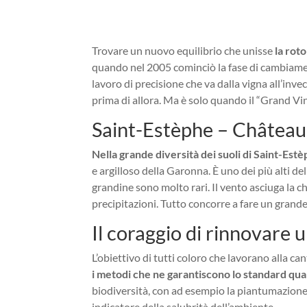
Trovare un nuovo equilibrio che unisse
la rot
quando nel 2005 cominciò la fase di cambiament
lavoro di precisione che va dalla vigna all’inv
prima di allora. Ma è solo quando il “Grand Vi
Saint-Estèphe – Château
Nella grande diversità dei suoli di Saint-Estè
e argilloso della Garonna. È uno dei più alti de
grandine sono molto rari. Il vento asciuga la ch
precipitazioni. Tutto concorre a fare un grande
Il coraggio di rinnovare 
L’obiettivo di tutti coloro che lavorano alla ca
i metodi che ne garantiscono lo standard qua
biodiversità, con ad esempio la piantumazione d
indicatore della salubrità dell’ambiente.