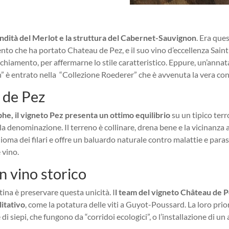
ondità del Merlot e la struttura del Cabernet-Sauvignon
. Era que
o che ha portato Chateau de Pez, e il suo vino d’eccellenza Saint
ecchiamento, per affermarne lo stile caratteristico. Eppure, un’ann
n” è entrato nella “Collezione Roederer” che è avvenuta la vera co
 de Pez
phe, il vigneto Pez presenta un ottimo equilibrio
su un tipico terr
lla denominazione. Il terreno è collinare, drena bene e la vicinanza a
ioma dei filari e offre un baluardo naturale contro malattie e parass
 vino.
un vino storico
ntina è preservare questa unicità. I
l team del vigneto Château de P
litativo
, come la potatura delle viti a Guyot-Poussard. La loro prio
i siepi, che fungono da “corridoi ecologici”, o l’installazione di un