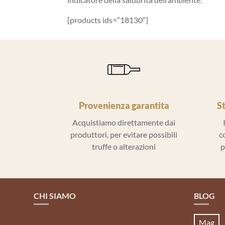
[products ids=”18130″]
Provenienza garantita
S
Acquistiamo direttamente dai
produttori, per evitare possibili
c
truffe o alterazioni
p
CHI SIAMO
BLOG
Mag