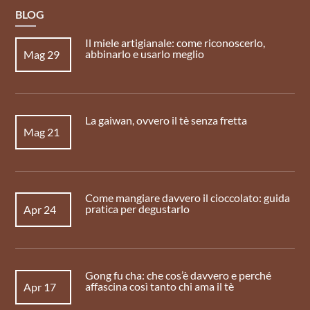
BLOG
Il miele artigianale: come riconoscerlo,
abbinarlo e usarlo meglio
Mag 29
La gaiwan, ovvero il tè senza fretta
Mag 21
Come mangiare davvero il cioccolato: guida
pratica per degustarlo
Apr 24
Gong fu cha: che cos’è davvero e perché
affascina così tanto chi ama il tè
Apr 17