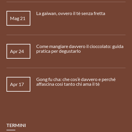
La gaiwan, ovvero il tè senza fretta
Mag 21
Come mangiare davvero il cioccolato: guida
pratica per degustarlo
Apr 24
Gong fu cha: che cos’è davvero e perché
affascina così tanto chi ama il tè
Apr 17
TERMINI