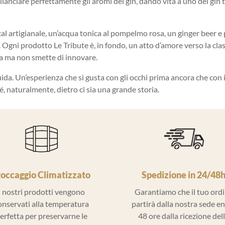
bilanciare perfettamente gli aromi del gin, dando vita a uno dei gin t
artigianale, un’acqua tonica al pompelmo rosa, un ginger beer e pe
. Ogni prodotto Le Tribute è, in fondo, un atto d’amore verso la cla
a ma non smette di innovare.
quida. Un’esperienza che si gusta con gli occhi prima ancora che con 
, naturalmente, dietro ci sia una grande storia.
toccaggio Climatizzato
Spedizione in 24/48
I nostri prodotti vengono
Garantiamo che il tuo ord
onservati alla temperatura
partirà dalla nostra sede e
erfetta per preservarne le
48 ore dalla ricezione del