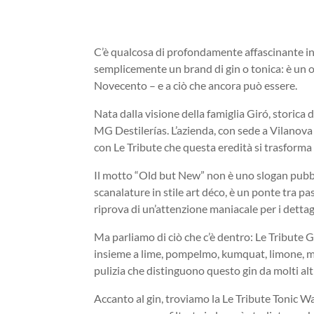
C’è qualcosa di profondamente affascinante in 
semplicemente un brand di gin o tonica: è un oma
Novecento – e a ciò che ancora può essere.
Nata dalla visione della famiglia Giró, storica din
MG Destilerías. L’azienda, con sede a Vilanova 
con Le Tribute che questa eredità si trasforma
Il motto “Old but New” non è uno slogan pubblic
scanalature in stile art déco, è un ponte tra pa
riprova di un’attenzione maniacale per i dettagl
Ma parliamo di ciò che c’è dentro: Le Tribute 
insieme a lime, pompelmo, kumquat, limone, man
pulizia che distinguono questo gin da molti altr
Accanto al gin, troviamo la Le Tribute Tonic W