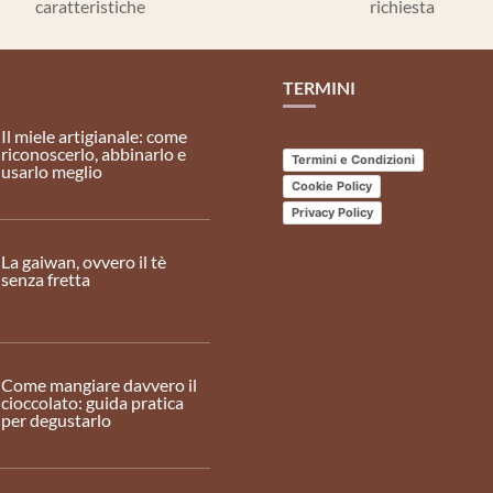
caratteristiche
richiesta
TERMINI
Il miele artigianale: come
riconoscerlo, abbinarlo e
Termini e Condizioni
usarlo meglio
Cookie Policy
Privacy Policy
La gaiwan, ovvero il tè
senza fretta
Come mangiare davvero il
cioccolato: guida pratica
per degustarlo