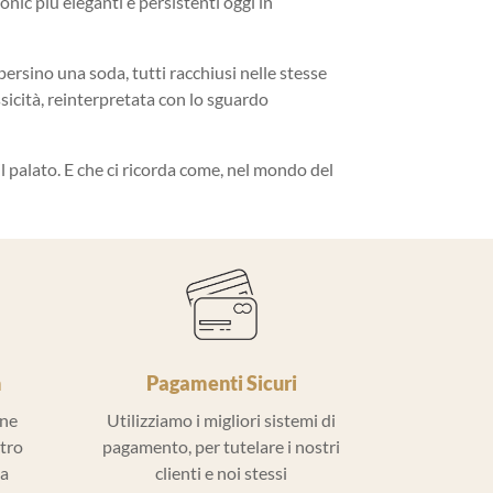
onic più eleganti e persistenti oggi in
rsino una soda, tutti racchiusi nelle stesse
ssicità, reinterpretata con lo sguardo
il palato. E che ci ricorda come, nel mondo del
h
Pagamenti Sicuri
ine
Utilizziamo i migliori sistemi di
ntro
pagamento, per tutelare i nostri
la
clienti e noi stessi