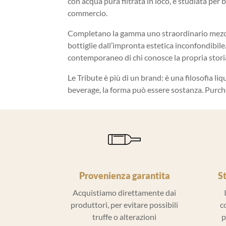
con acqua pura filtrata in loco, è studiata per 
commercio.
Completano la gamma uno straordinario mezcal 
bottiglie dall’impronta estetica inconfondibile
contemporaneo di chi conosce la propria stori
Le Tribute è più di un brand: è una filosofia li
beverage, la forma può essere sostanza. Purché
Provenienza garantita
S
Acquistiamo direttamente dai
produttori, per evitare possibili
c
truffe o alterazioni
p