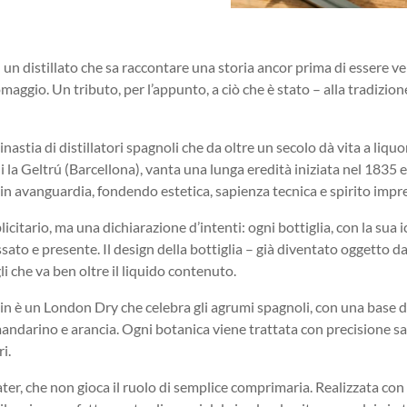
un distillato che sa raccontare una storia ancor prima di essere ver
ggio. Un tributo, per l’appunto, a ciò che è stato – alla tradizione,
astia di distillatori spagnoli che da oltre un secolo dà vita a liquori e
i la Geltrú (Barcellona), vanta una lunga eredità iniziata nel 1835 
 in avanguardia, fondendo estetica, sapienza tecnica e spirito impre
itario, ma una dichiarazione d’intenti: ogni bottiglia, con la sua i
ssato e presente. Il design della bottiglia – già diventato oggetto 
i che va ben oltre il liquido contenuto.
Gin è un London Dry che celebra gli agrumi spagnoli, con una base 
darino e arancia. Ogni botanica viene trattata con precisione sar
i.
ater, che non gioca il ruolo di semplice comprimaria. Realizzata c