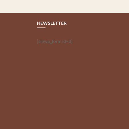
NEWSLETTER
[sibwp_form id=3]