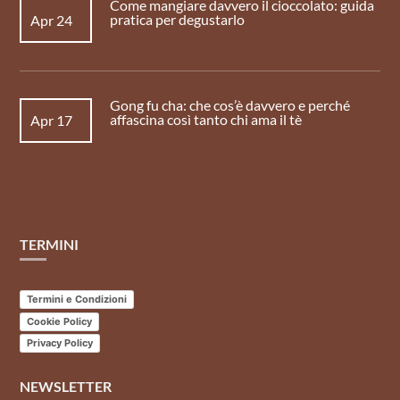
Come mangiare davvero il cioccolato: guida
pratica per degustarlo
Apr 24
Gong fu cha: che cos’è davvero e perché
affascina così tanto chi ama il tè
Apr 17
TERMINI
Termini e Condizioni
Cookie Policy
Privacy Policy
NEWSLETTER