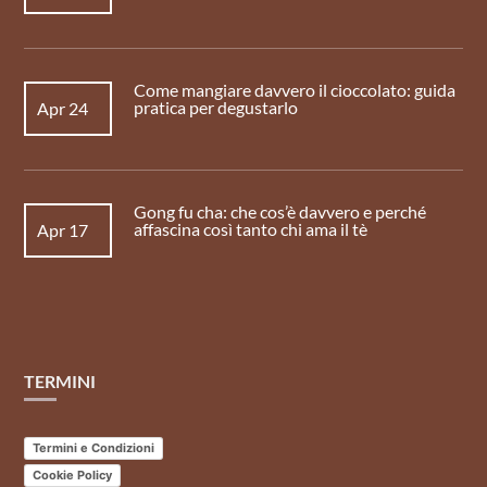
Come mangiare davvero il cioccolato: guida
pratica per degustarlo
Apr 24
Gong fu cha: che cos’è davvero e perché
affascina così tanto chi ama il tè
Apr 17
TERMINI
Termini e Condizioni
Cookie Policy