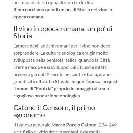
un’immancabile coppa di vino tra le dita.
Ripercorriamo quindi un po’ di Storia del vino in
epoca romana
.
Il vino in epoca romana: un po’ di
Storia
L’amore degli antichi romani per il vino non deve
sorprendere. La cultura enologica era già molto
sviluppata nella penisola italica quando la Città
Eterna nacque e si sviluppò. Gli Etruschi infatti,
presenti già dal IX secolo nel centro-Italia, erano
grandi viticultori.
Lo Stivale, in quell’epoca, acquisì
il nome di “Enotria” proprio in omaggio alla sua
rigogliosa produzione enologica.
Catone il Censore, il primo
agronomo
Il famoso generale
Marco Porcio Catone
(234-149
a.c.), figlio di viticultori tuscolani, è da molti