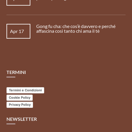
Gong fu cha: che cos’è davvero e perché
affascina così tanto chi ama il tè
Apr 17
TERMINI
Termini e Condizioni
Cookie Policy
Privacy Policy
NEWSLETTER