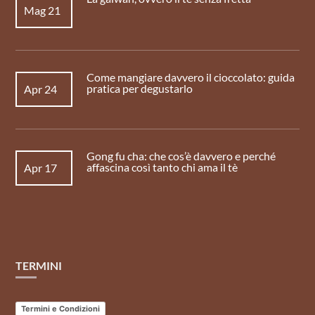
Mag 21
Come mangiare davvero il cioccolato: guida
pratica per degustarlo
Apr 24
Gong fu cha: che cos’è davvero e perché
affascina così tanto chi ama il tè
Apr 17
TERMINI
Termini e Condizioni