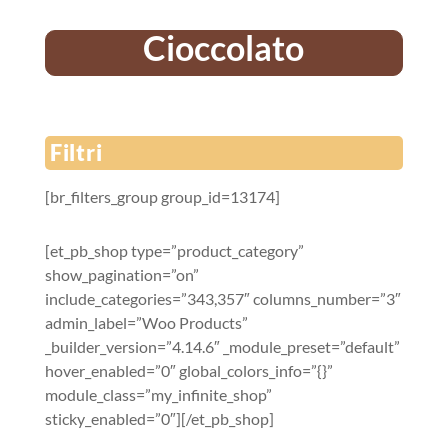
Cioccolato
Filtri
[br_filters_group group_id=13174]
[et_pb_shop type=”product_category”
show_pagination=”on”
include_categories=”343,357″ columns_number=”3″
admin_label=”Woo Products”
_builder_version=”4.14.6″ _module_preset=”default”
hover_enabled=”0″ global_colors_info=”{}”
module_class=”my_infinite_shop”
sticky_enabled=”0″][/et_pb_shop]