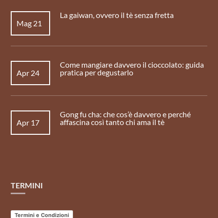
La gaiwan, ovvero il tè senza fretta
Mag 21
Come mangiare davvero il cioccolato: guida
pratica per degustarlo
Apr 24
Gong fu cha: che cos’è davvero e perché
affascina così tanto chi ama il tè
Apr 17
TERMINI
Termini e Condizioni