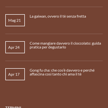
La gaiwan, ovvero il tè senza fretta
Mag 21
Come mangiare davvero il cioccolato: guida
pratica per degustarlo
Apr 24
Gong fu cha: che cos’è davvero e perché
affascina così tanto chi ama il tè
Apr 17
TERMINI