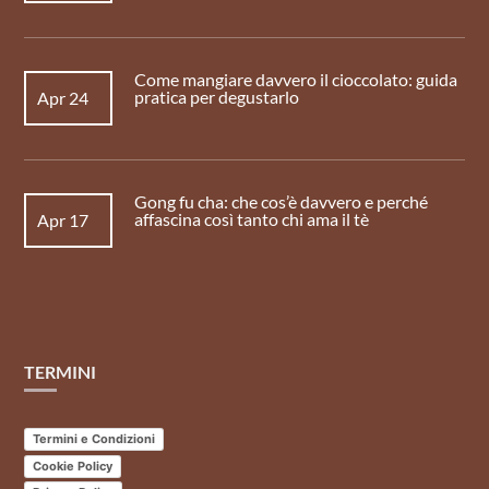
Come mangiare davvero il cioccolato: guida
pratica per degustarlo
Apr 24
Gong fu cha: che cos’è davvero e perché
affascina così tanto chi ama il tè
Apr 17
TERMINI
Termini e Condizioni
Cookie Policy