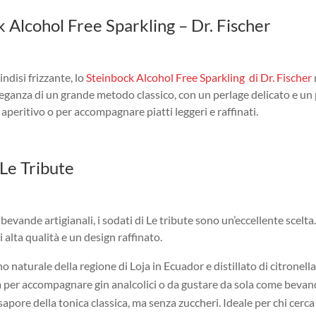
ck Alcohol Free Sparkling – Dr. Fischer
indisi frizzante, lo
Steinbock Alcohol Free Sparkling di Dr. Fischer
leganza di un grande metodo classico, con un perlage delicato e un 
n aperitivo o per accompagnare piatti leggeri e raffinati.
i Le Tribute
 bevande artigianali, i sodati di Le tribute sono un’eccellente scel
 alta qualità e un design raffinato.
o naturale della regione di Loja in Ecuador e distillato di citronell
 per accompagnare gin analcolici o da gustare da sola come bevan
e sapore della tonica classica, ma senza zuccheri. Ideale per chi cer