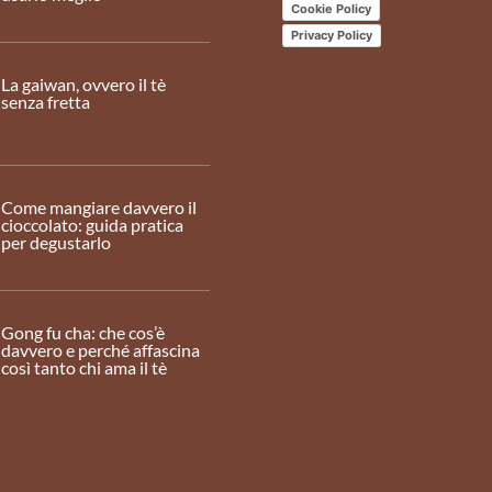
Cookie Policy
Privacy Policy
La gaiwan, ovvero il tè
senza fretta
Come mangiare davvero il
cioccolato: guida pratica
per degustarlo
Gong fu cha: che cos’è
davvero e perché affascina
così tanto chi ama il tè