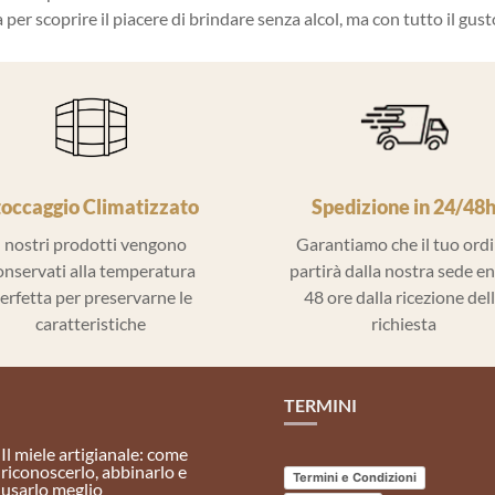
per scoprire il piacere di brindare senza alcol, ma con tutto il gust
toccaggio Climatizzato
Spedizione in 24/48
I nostri prodotti vengono
Garantiamo che il tuo ord
onservati alla temperatura
partirà dalla nostra sede e
erfetta per preservarne le
48 ore dalla ricezione del
caratteristiche
richiesta
TERMINI
Il miele artigianale: come
riconoscerlo, abbinarlo e
Termini e Condizioni
usarlo meglio