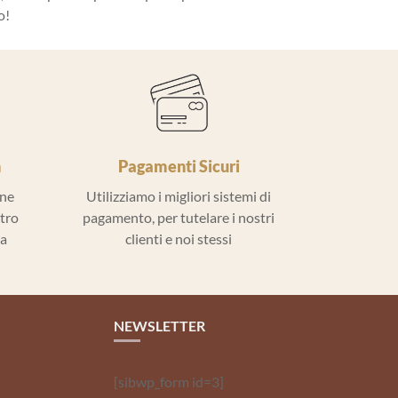
o!
h
Pagamenti Sicuri
ine
Utilizziamo i migliori sistemi di
ntro
pagamento, per tutelare i nostri
la
clienti e noi stessi
NEWSLETTER
[sibwp_form id=3]