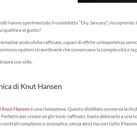
olti hanno sperimentato il cosiddetto “Dry January”, riscoprendo 
a qualità e al gusto?
rnative analcoliche raffinate, capaci di offrire un’esperienza se
 esistono opzioni straordinarie che conservano la complessità e la p
ndare con stile.
anica di Knut Hansen
el Knut Hansen
è una rivelazione. Questo distillato conserva la ric
Perfetto per creare un gin tonic raffinato, basta abbinarlo a una to
Un cocktail complesso e aromatico, senza alcol ma con tutto il fascin