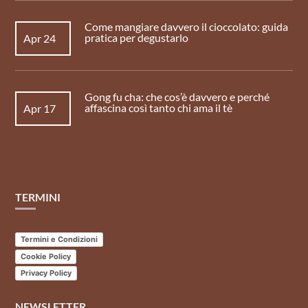
Come mangiare davvero il cioccolato: guida
pratica per degustarlo
Apr 24
Gong fu cha: che cos’è davvero e perché
affascina così tanto chi ama il tè
Apr 17
TERMINI
Termini e Condizioni
Cookie Policy
Privacy Policy
NEWSLETTER