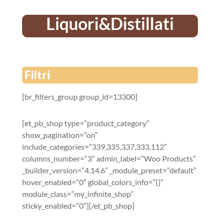
Liquori&Distillati
Filtri
[br_filters_group group_id=13300]
[et_pb_shop type=”product_category”
show_pagination=”on”
include_categories=”339,335,337,333,112″
columns_number=”3″ admin_label=”Woo Products”
_builder_version=”4.14.6″ _module_preset=”default”
hover_enabled=”0″ global_colors_info=”{}”
module_class=”my_infinite_shop”
sticky_enabled=”0″][/et_pb_shop]