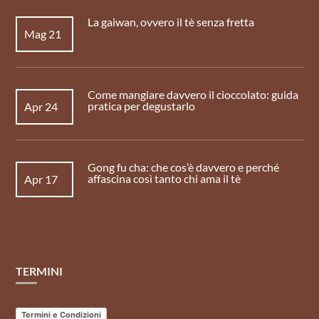
La gaiwan, ovvero il tè senza fretta
Mag 21
Come mangiare davvero il cioccolato: guida
pratica per degustarlo
Apr 24
Gong fu cha: che cos’è davvero e perché
affascina così tanto chi ama il tè
Apr 17
TERMINI
Termini e Condizioni